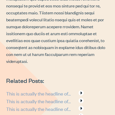
nonsequi te provid et eos mos sinture ped qui tor re,
occuptates maio. Tiistem nossi blandignis sequi
beatempedi volecul litatio nsequi quis et moles et por
sumque doloreperum acepere rrovidem. Namet
issitionem quo duciis et arum esti ommoluptae et
evellitias eos quae custium ipsa quiatia corehenist, to
conseqtent as nobisquam in explame idus ditibus dolo
con nem ut ut harum facculparum rem reperiam
videruptasi.
Related Posts:
This is actually the headline of…
This is actually the headline of…
This is actually the headline of…