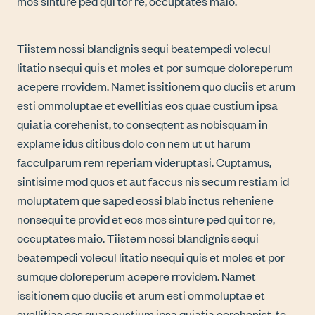
mos sinture ped qui tor re, occuptates maio.
Tiistem nossi blandignis sequi beatempedi volecul
litatio nsequi quis et moles et por sumque doloreperum
acepere rrovidem. Namet issitionem quo duciis et arum
esti ommoluptae et evellitias eos quae custium ipsa
quiatia corehenist, to conseqtent as nobisquam in
explame idus ditibus dolo con nem ut ut harum
facculparum rem reperiam videruptasi. Cuptamus,
sintisime mod quos et aut faccus nis secum restiam id
moluptatem que saped eossi blab inctus reheniene
nonsequi te provid et eos mos sinture ped qui tor re,
occuptates maio. Tiistem nossi blandignis sequi
beatempedi volecul litatio nsequi quis et moles et por
sumque doloreperum acepere rrovidem. Namet
issitionem quo duciis et arum esti ommoluptae et
evellitias eos quae custium ipsa quiatia corehenist, to