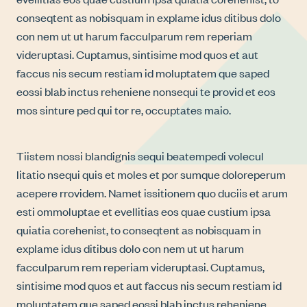
conseqtent as nobisquam in explame idus ditibus dolo
con nem ut ut harum facculparum rem reperiam
videruptasi. Cuptamus, sintisime mod quos et aut
faccus nis secum restiam id moluptatem que saped
eossi blab inctus reheniene nonsequi te provid et eos
mos sinture ped qui tor re, occuptates maio.
Tiistem nossi blandignis sequi beatempedi volecul
litatio nsequi quis et moles et por sumque doloreperum
acepere rrovidem. Namet issitionem quo duciis et arum
esti ommoluptae et evellitias eos quae custium ipsa
quiatia corehenist, to conseqtent as nobisquam in
explame idus ditibus dolo con nem ut ut harum
facculparum rem reperiam videruptasi. Cuptamus,
sintisime mod quos et aut faccus nis secum restiam id
moluptatem que saped eossi blab inctus reheniene