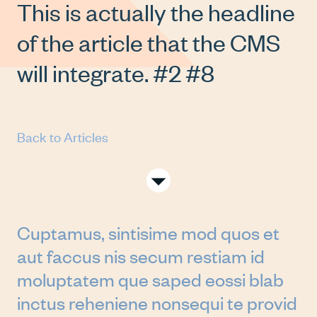
This is actually the headline
of the article that the CMS
will integrate. #2 #8
Back to Articles
SCROLL
TO
SEE
MORE
Cuptamus, sintisime mod quos et
aut faccus nis secum restiam id
moluptatem que saped eossi blab
inctus reheniene nonsequi te provid