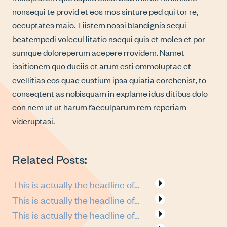
nonsequi te provid et eos mos sinture ped qui tor re,
occuptates maio. Tiistem nossi blandignis sequi
beatempedi volecul litatio nsequi quis et moles et por
sumque doloreperum acepere rrovidem. Namet
issitionem quo duciis et arum esti ommoluptae et
evellitias eos quae custium ipsa quiatia corehenist, to
conseqtent as nobisquam in explame idus ditibus dolo
con nem ut ut harum facculparum rem reperiam
videruptasi.
Related Posts:
This is actually the headline of…
This is actually the headline of…
This is actually the headline of…