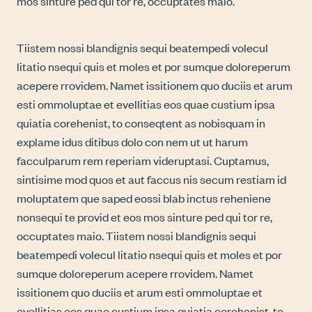
mos sinture ped qui tor re, occuptates maio.
Tiistem nossi blandignis sequi beatempedi volecul
litatio nsequi quis et moles et por sumque doloreperum
acepere rrovidem. Namet issitionem quo duciis et arum
esti ommoluptae et evellitias eos quae custium ipsa
quiatia corehenist, to conseqtent as nobisquam in
explame idus ditibus dolo con nem ut ut harum
facculparum rem reperiam videruptasi. Cuptamus,
sintisime mod quos et aut faccus nis secum restiam id
moluptatem que saped eossi blab inctus reheniene
nonsequi te provid et eos mos sinture ped qui tor re,
occuptates maio. Tiistem nossi blandignis sequi
beatempedi volecul litatio nsequi quis et moles et por
sumque doloreperum acepere rrovidem. Namet
issitionem quo duciis et arum esti ommoluptae et
evellitias eos quae custium ipsa quiatia corehenist, to