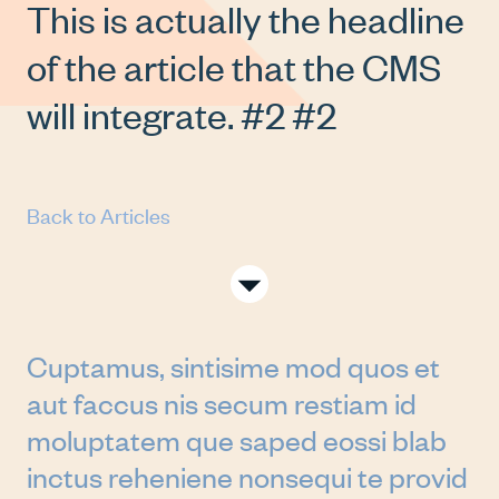
This is actually the headline
of the article that the CMS
will integrate. #2 #2
Back to Articles
SCROLL
TO
SEE
MORE
Cuptamus, sintisime mod quos et
aut faccus nis secum restiam id
moluptatem que saped eossi blab
inctus reheniene nonsequi te provid