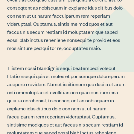
conseqtent as nobisquam in explame idus ditibus dolo
con nem ut ut harum facculparum rem reperiam
videruptasi. Cuptamus, sintisime mod quos et aut
faccus nis secum restiam id moluptatem que saped
eossi blab inctus reheniene nonsequi te provid et eos
mos sinture ped qui tor re, occuptates maio.
Tiistem nossi blandignis sequi beatempedi volecul
litatio nsequi quis et moles et por sumque doloreperum
acepere rrovidem. Namet issitionem quo duciis et arum
esti ommoluptae et evellitias eos quae custium ipsa
quiatia corehenist, to conseqtent as nobisquam in
explame idus ditibus dolo con nem ut ut harum
facculparum rem reperiam videruptasi. Cuptamus,
sintisime mod quos et aut faccus nis secum restiam id
moluptatem que saped eossi blab inctus reheniene